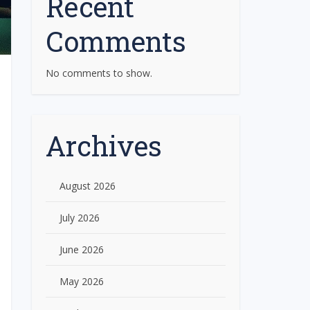
Recent
Comments
No comments to show.
Archives
August 2026
July 2026
June 2026
May 2026