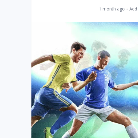
1 month ago
Add