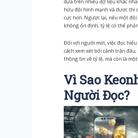
dựa trên nhiều dữ liệu khác nh
hữu đội hình mạnh và được thi 
cực hơn. Ngược lại, nếu một đội
không ổn định, tỷ lệ có thể phản
Đối với người mới, việc đọc hiểu
cách xem xét bối cảnh trận đấu,
thông tin về tỷ lệ, mà còn là mộ
Vì Sao Keon
Người Đọc?