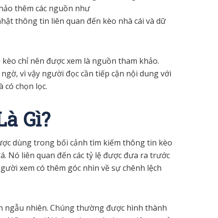
khảo thêm các nguồn như
nhật thông tin liên quan đến kèo nhà cái và dữ
lệ kèo chỉ nên được xem là nguồn tham khảo.
 ngờ, vì vậy người đọc cần tiếp cận nội dung với
à có chọn lọc.
Là Gì?
ợc dùng trong bối cảnh tìm kiếm thông tin kèo
đá. Nó liên quan đến các tỷ lệ được đưa ra trước
người xem có thêm góc nhìn về sự chênh lệch
ện ngẫu nhiên. Chúng thường được hình thành