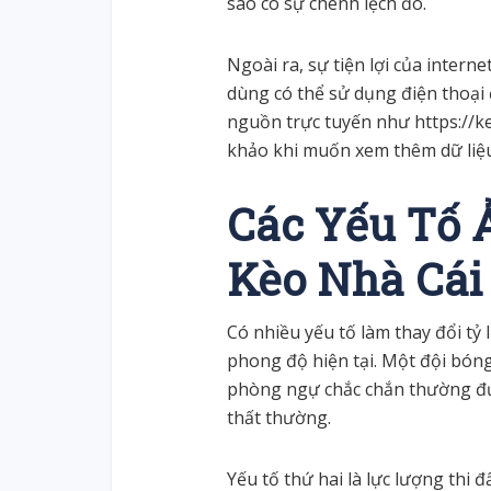
sao có sự chênh lệch đó.
Ngoài ra, sự tiện lợi của intern
dùng có thể sử dụng điện thoại đ
nguồn trực tuyến như https://
khảo khi muốn xem thêm dữ liệu 
Các Yếu Tố 
Kèo Nhà Cái
Có nhiều yếu tố làm thay đổi tỷ 
phong độ hiện tại. Một đội bóng
phòng ngự chắc chắn thường đư
thất thường.
Yếu tố thứ hai là lực lượng thi