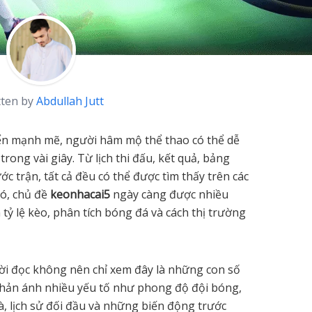
tten by
Abdullah Jutt
riển mạnh mẽ, người hâm mộ thể thao có thể dễ
trong vài giây. Từ lịch thi đấu, kết quả, bảng
c trận, tất cả đều có thể được tìm thấy trên các
đó, chủ đề
keonhacai5
ngày càng được nhiều
tỷ lệ kèo, phân tích bóng đá và cách thị trường
ời đọc không nên chỉ xem đây là những con số
 phản ánh nhiều yếu tố như phong độ đội bóng,
hà, lịch sử đối đầu và những biến động trước